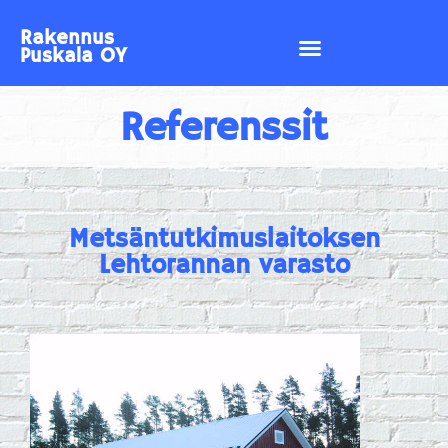
Rakennus
Puskala OY
Referenssit
Metsäntutkimuslaitoksen
Lehtorannan varasto