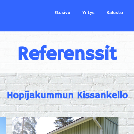
Etusivu
Yritys
Kalusto
Referenssit
Hopijakummun Kissankello