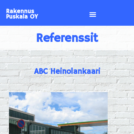
Rakennus
Puskala OY
Referenssit
ABC Heinolankaari