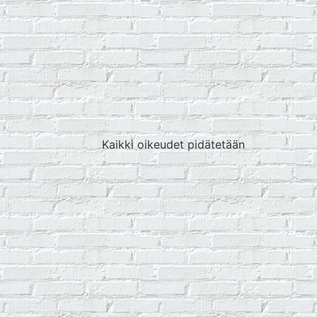
Kaikki oikeudet pidätetään